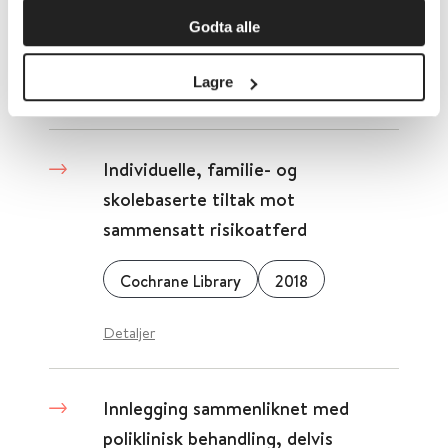
Godta alle
Kompetansesenter for IT i helse- og sosialsektoren AS (KITH)
2018
Lagre
Detaljer
Individuelle, familie- og
skolebaserte tiltak mot
sammensatt risikoatferd
Cochrane Library
2018
Detaljer
Innlegging sammenliknet med
poliklinisk behandling, delvis