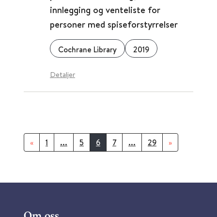
innlegging og venteliste for
personer med spiseforstyrrelser
Cochrane Library
2019
Detaljer
«
1
...
5
6
7
...
29
»
Om oss