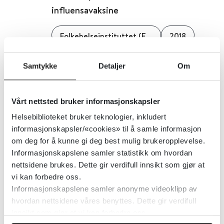
influensavaksine
Folkehelseinstituttet (FHI)
2018
Detaljer
Samtykke
Detaljer
Om
Institutt for samfunnsmedisinske
Vårt nettsted bruker informasjonskapsler
fag - Universitetet i Bergen
Helsebiblioteket bruker teknologier, inkludert
informasjonskapsler/«cookies» til å samle informasjon
Universitetet i Bergen
2018
om deg for å kunne gi deg best mulig brukeropplevelse.
Informasjonskapslene samler statistikk om hvordan
nettsidene brukes. Dette gir verdifull innsikt som gjør at
Detaljer
vi kan forbedre oss.
Informasjonskapslene samler anonyme videoklipp av
hvordan nettsidene våres benyttes. Dette gir verdifull
ICPC-koder - allmennmedisinske
innsikt som gjør at vi kan forbedre oss.
diagnosekoder