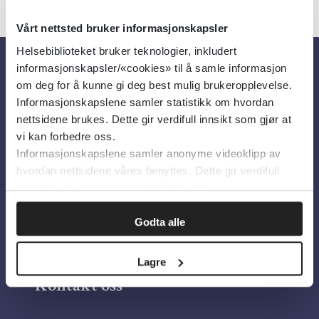
Vårt nettsted bruker informasjonskapsler
Helsebiblioteket bruker teknologier, inkludert
informasjonskapsler/«cookies» til å samle informasjon
Om oss
om deg for å kunne gi deg best mulig brukeropplevelse.
Informasjonskapslene samler statistikk om hvordan
nettsidene brukes. Dette gir verdifull innsikt som gjør at
Om Helsebiblioteket
vi kan forbedre oss.
Informasjonskapslene samler anonyme videoklipp av
Personvern og informasjonskapsler
hvordan nettsidene våres benyttes. Dette gir verdifull
Tilgjengelighetserklæring
innsikt som gjør at vi kan forbedre oss.
Information in English
Godta alle
Bilder fra Colourbox.com
Lagre
Kontakt oss