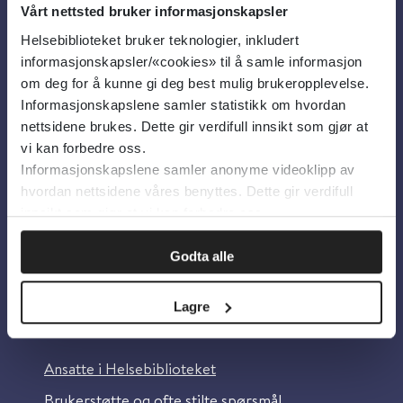
Vårt nettsted bruker informasjonskapsler
Helsebiblioteket bruker teknologier, inkludert
Om oss
informasjonskapsler/«cookies» til å samle informasjon
om deg for å kunne gi deg best mulig brukeropplevelse.
Informasjonskapslene samler statistikk om hvordan
Om Helsebiblioteket
nettsidene brukes. Dette gir verdifull innsikt som gjør at
Personvern og informasjonskapsler
vi kan forbedre oss.
Informasjonskapslene samler anonyme videoklipp av
Tilgjengelighetserklæring
hvordan nettsidene våres benyttes. Dette gir verdifull
Information in English
innsikt som gjør at vi kan forbedre oss.
Bilder fra Colourbox.com
Godta alle
Lagre
Kontakt oss
Ansatte i Helsebiblioteket
Brukerstøtte og ofte stilte spørsmål