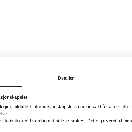
Detaljer
asjonskapsler
logier, inkludert informasjonskapsler/«cookies» til å samle info
lse.
tatistikk om hvordan nettsidene brukes. Dette gir verdifull inns