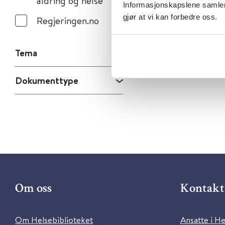
aldring og helse
Informasjonskapslene samler 
gjør at vi kan forbedre oss.
Regjeringen.no
Tema
Dokumenttype
Om oss
Kontakt 
Om Helsebiblioteket
Ansatte i He