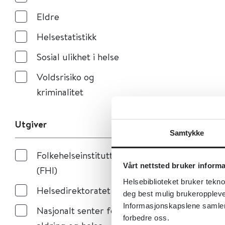
Eldre
Helsestatistikk
Sosial ulikhet i helse
Voldsrisiko og
kriminalitet
Utgiver
Samtykke
Folkehelseinstituttet
Vårt nettsted bruker inform
(FHI)
Helsebiblioteket bruker tekno
Helsedirektoratet
deg best mulig brukeroppleve
Informasjonskapslene samler s
Nasjonalt senter for
forbedre oss.