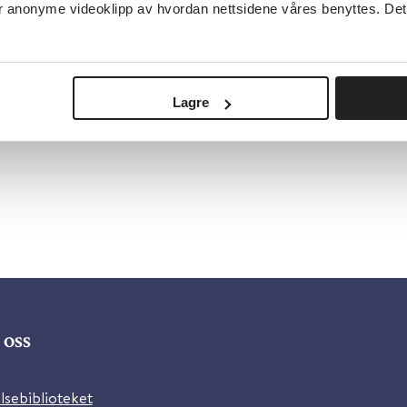
anonyme videoklipp av hvordan nettsidene våres benyttes. Dette 
Lagre
oss
lsebiblioteket