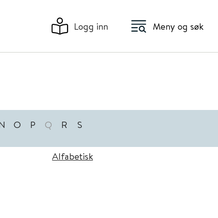
Logg inn
Meny og søk
N
O
P
Q
R
S
Alfabetisk