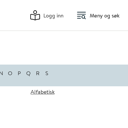
Logg inn
Meny og søk
N
O
P
Q
R
S
Alfabetisk