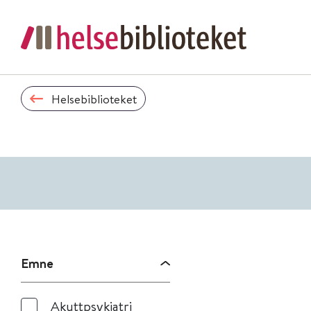
Helsebiblioteket
Emne
Akuttpsykiatri