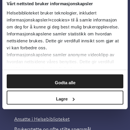
Vårt nettsted bruker informasjonskapsler
Helsebiblioteket bruker teknologier, inkludert
Om oss
informasjonskapsler/«cookies» til å samle informasjon
om deg for å kunne gi deg best mulig brukeropplevelse.
Informasjonskapslene samler statistikk om hvordan
Om Helsebiblioteket
nettsidene brukes. Dette gir verdifull innsikt som gjør at
Personvern og informasjonskapsler
vi kan forbedre oss.
Informasjonskapslene samler anonyme videoklipp av
Tilgjengelighetserklæring
hvordan nettsidene våres benyttes. Dette gir verdifull
Information in English
innsikt som gjør at vi kan forbedre oss.
Bilder fra Colourbox.com
Godta alle
Lagre
Kontakt oss
Ansatte i Helsebiblioteket
Brukerstøtte og ofte stilte spørsmål