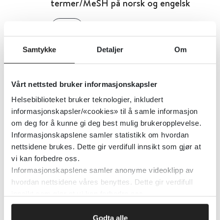
termer/MeSH på norsk og engelsk
2016
Samtykke
Detaljer
Om
Martindale – nå kun tilgang via
Micromedex
Vårt nettsted bruker informasjonskapsler
Helsebiblioteket bruker teknologier, inkludert
2016
informasjonskapsler/«cookies» til å samle informasjon
om deg for å kunne gi deg best mulig brukeropplevelse.
Informasjonskapslene samler statistikk om hvordan
Menières sykdom - nasjonal faglig
nettsidene brukes. Dette gir verdifull innsikt som gjør at
vi kan forbedre oss.
retningslinje
Informasjonskapslene samler anonyme videoklipp av
hvordan nettsidene våres benyttes. Dette gir verdifull
Helsedirektoratet
2016
innsikt som gjør at vi kan forbedre oss.
Godta alle