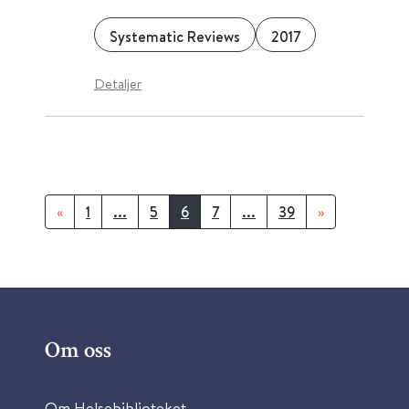
Systematic Reviews
2017
Detaljer
«
1
...
5
6
7
...
39
»
Om oss
Om Helsebiblioteket