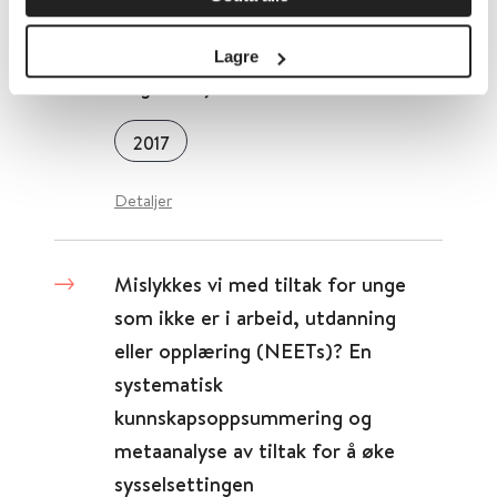
MARBORG - Medikament
Assistert Rehabiliterings Bruker
Lagre
Organisasjon
2017
Detaljer
Mislykkes vi med tiltak for unge
som ikke er i arbeid, utdanning
eller opplæring (NEETs)? En
systematisk
kunnskapsoppsummering og
metaanalyse av tiltak for å øke
sysselsettingen