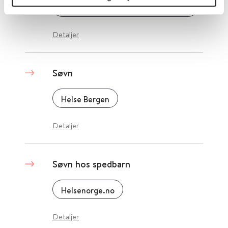
Ny Arbeids- og Velferdsforvaltning (NAV)
Detaljer
Søvn
Helse Bergen
Detaljer
Søvn hos spedbarn
Helsenorge.no
Detaljer