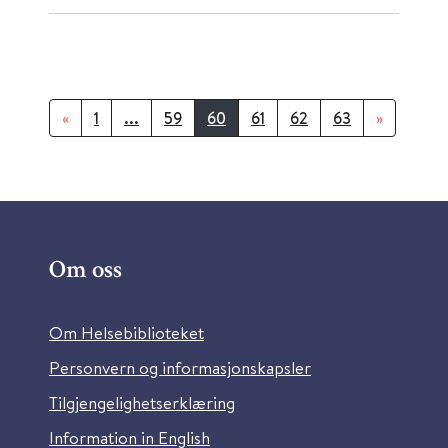
«
1
...
59
60
61
62
63
»
Om oss
Om Helsebiblioteket
Personvern og informasjonskapsler
Tilgjengelighetserklæring
Information in English