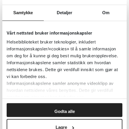
Samtykke
Detaljer
Om
Ny Arbeids- og Velferdsforvaltning (NAV)
Detaljer
Vårt nettsted bruker informasjonskapsler
Helsebiblioteket bruker teknologier, inkludert
Søknad om tillatelse til
informasjonskapsler/«cookies» til å samle informasjon
om deg for å kunne gi deg best mulig brukeropplevelse.
forurensende aktivitet
Informasjonskapslene samler statistikk om hvordan
nettsidene brukes. Dette gir verdifull innsikt som gjør at
Miljødirektoratet
vi kan forbedre oss.
Informasjonskapslene samler anonyme videoklipp av
Detaljer
hvordan nettsidene våres benyttes. Dette gir verdifull
innsikt som gjør at vi kan forbedre oss.
Søknader og skjemaer for
Godta alle
arbeidsgivere
Lagre