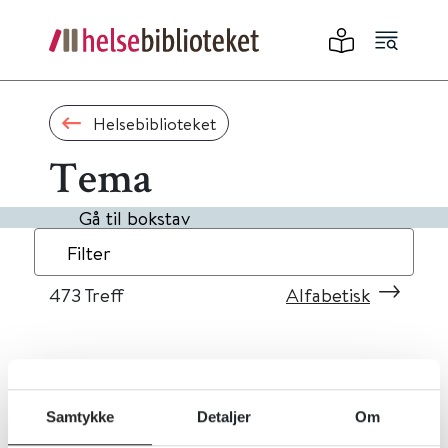
Helsebiblioteket
Tema
Gå til bokstav
Filter
473
Treff
Alfabetisk
«
1
...
44
45
46
47
48
»
Samtykke
Detaljer
Om