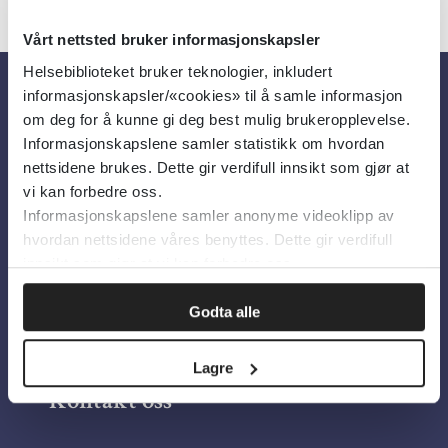
Vårt nettsted bruker informasjonskapsler
Helsebiblioteket bruker teknologier, inkludert
informasjonskapsler/«cookies» til å samle informasjon
Om oss
om deg for å kunne gi deg best mulig brukeropplevelse.
Informasjonskapslene samler statistikk om hvordan
nettsidene brukes. Dette gir verdifull innsikt som gjør at
Om Helsebiblioteket
vi kan forbedre oss.
Informasjonskapslene samler anonyme videoklipp av
Personvern og informasjonskapsler
hvordan nettsidene våres benyttes. Dette gir verdifull
Tilgjengelighetserklæring
innsikt som gjør at vi kan forbedre oss.
Information in English
Godta alle
Bilder fra Colourbox.com
Lagre
Kontakt oss