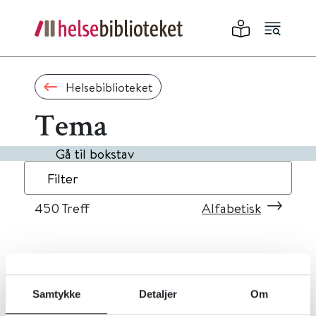
Helsebiblioteket
Tema
Gå til bokstav
Filter
450
Treff
Alfabetisk
«
1
...
41
42
43
44
45
»
Samtykke
Detaljer
Om