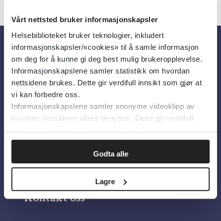
Vårt nettsted bruker informasjonskapsler
Helsebiblioteket bruker teknologier, inkludert
informasjonskapsler/«cookies» til å samle informasjon
Om oss
om deg for å kunne gi deg best mulig brukeropplevelse.
Informasjonskapslene samler statistikk om hvordan
nettsidene brukes. Dette gir verdifull innsikt som gjør at
Om Helsebiblioteket
vi kan forbedre oss.
Informasjonskapslene samler anonyme videoklipp av
Personvern og informasjonskapsler
hvordan nettsidene våres benyttes. Dette gir verdifull
Tilgjengelighetserklæring
innsikt som gjør at vi kan forbedre oss.
Information in English
Godta alle
Bilder fra Colourbox.com
Lagre
Kontakt oss