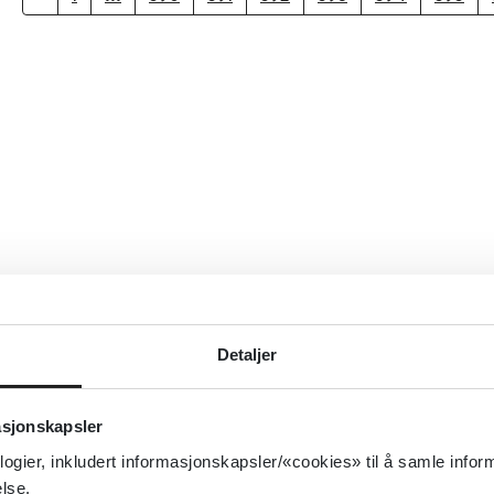
Detaljer
asjonskapsler
logier, inkludert informasjonskapsler/«cookies» til å samle info
lse.