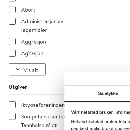
Abort
Administrasjon av
legemidler
Aggresjon
Agitasjon
Vis alt
Utgiver
Samtykke
Iktyoseforeningen
Vårt nettsted bruker inform
Kompetansesenteret
Helsebiblioteket bruker tekno
Tannhelse Midt
deg best mulig brukeroppleve