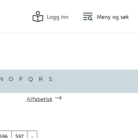
Logg inn
Meny og søk
N
O
P
Q
R
S
Alfabetisk
596
597
»