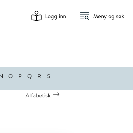
Logg inn
Meny og søk
N
O
P
Q
R
S
Alfabetisk