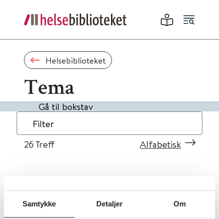
Helsebiblioteket
Tema
Gå til bokstav
Filter
26
Treff
Alfabetisk
«
1
2
3
»
Samtykke
Detaljer
Om