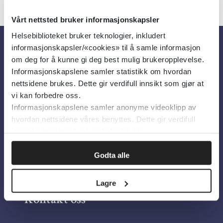
Vårt nettsted bruker informasjonskapsler
Helsebiblioteket bruker teknologier, inkludert
informasjonskapsler/«cookies» til å samle informasjon
Om oss
om deg for å kunne gi deg best mulig brukeropplevelse.
Informasjonskapslene samler statistikk om hvordan
nettsidene brukes. Dette gir verdifull innsikt som gjør at
Om Helsebiblioteket
vi kan forbedre oss.
Informasjonskapslene samler anonyme videoklipp av
Personvern og informasjonskapsler
hvordan nettsidene våres benyttes. Dette gir verdifull
Tilgjengelighetserklæring
innsikt som gjør at vi kan forbedre oss.
Information in English
Godta alle
Bilder fra Colourbox.com
Lagre
Kontakt oss