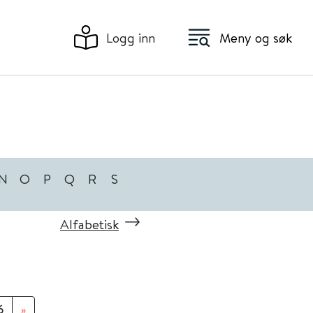
Logg inn
Meny og søk
N
O
P
Q
R
S
Alfabetisk
6
»