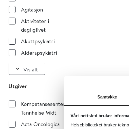
Agitasjon
Aktiviteter i
dagliglivet
Akuttpsykiatri
Alderspsykiatri
Vis alt
Utgiver
Samtykke
Kompetansesenteret
Tannhelse Midt
Vårt nettsted bruker inform
Acta Oncologica
Helsebiblioteket bruker tekno