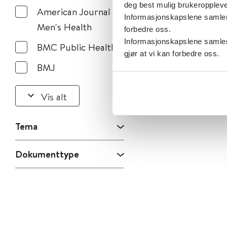
deg best mulig brukeroppleve
American Journal of
Informasjonskapslene samler s
Men's Health
forbedre oss.
Informasjonskapslene samler 
BMC Public Health
gjør at vi kan forbedre oss.
BMJ
Vis alt
Tema
Dokumenttype