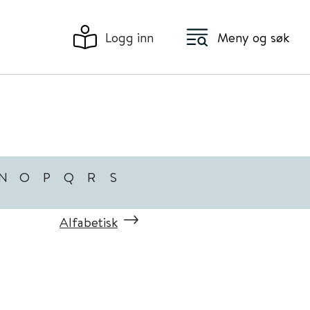
Logg inn
Meny og søk
N
O
P
Q
R
S
Alfabetisk