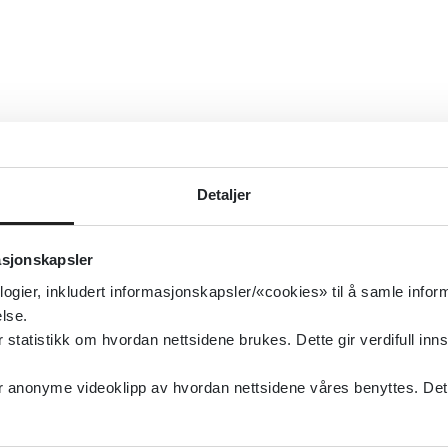
Detaljer
asjonskapsler
logier, inkludert informasjonskapsler/«cookies» til å samle info
lse.
tatistikk om hvordan nettsidene brukes. Dette gir verdifull inns
anonyme videoklipp av hvordan nettsidene våres benyttes. Dette 