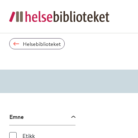
Helsebiblioteket
Emne
Etikk