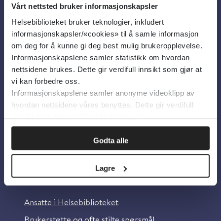
Vårt nettsted bruker informasjonskapsler
Helsebiblioteket bruker teknologier, inkludert
Om oss
informasjonskapsler/«cookies» til å samle informasjon
om deg for å kunne gi deg best mulig brukeropplevelse.
Informasjonskapslene samler statistikk om hvordan
Om Helsebiblioteket
nettsidene brukes. Dette gir verdifull innsikt som gjør at
Personvern og informasjonskapsler
vi kan forbedre oss.
Informasjonskapslene samler anonyme videoklipp av
Tilgjengelighetserklæring
hvordan nettsidene våres benyttes. Dette gir verdifull
Information in English
innsikt som gjør at vi kan forbedre oss.
Bilder fra Colourbox.com
Godta alle
Lagre
Kontakt oss
Ansatte i Helsebiblioteket
Brukerstøtte og ofte stilte spørsmål