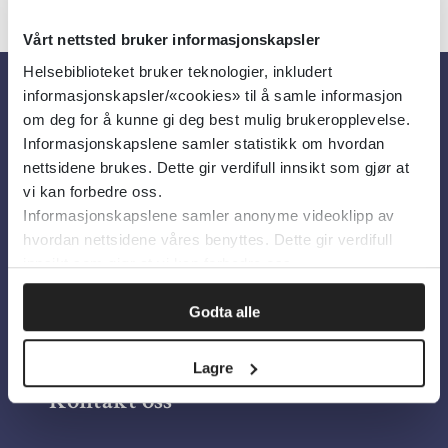
Vårt nettsted bruker informasjonskapsler
Helsebiblioteket bruker teknologier, inkludert
informasjonskapsler/«cookies» til å samle informasjon
Om oss
om deg for å kunne gi deg best mulig brukeropplevelse.
Informasjonskapslene samler statistikk om hvordan
nettsidene brukes. Dette gir verdifull innsikt som gjør at
Om Helsebiblioteket
vi kan forbedre oss.
Informasjonskapslene samler anonyme videoklipp av
Personvern og informasjonskapsler
hvordan nettsidene våres benyttes. Dette gir verdifull
Tilgjengelighetserklæring
innsikt som gjør at vi kan forbedre oss.
Information in English
Godta alle
Bilder fra Colourbox.com
Lagre
Kontakt oss