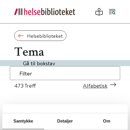
Helsebiblioteket
Tema
Gå til bokstav
Filter
473
Treff
Alfabetisk
«
1
...
44
45
46
47
48
»
Samtykke
Detaljer
Om