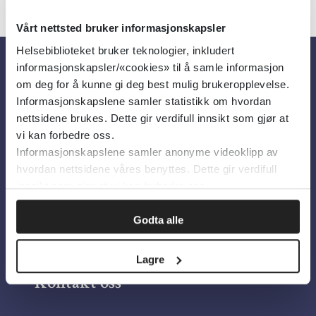
Vårt nettsted bruker informasjonskapsler
Helsebiblioteket bruker teknologier, inkludert
informasjonskapsler/«cookies» til å samle informasjon
Om oss
om deg for å kunne gi deg best mulig brukeropplevelse.
Informasjonskapslene samler statistikk om hvordan
nettsidene brukes. Dette gir verdifull innsikt som gjør at
Om Helsebiblioteket
vi kan forbedre oss.
Informasjonskapslene samler anonyme videoklipp av
Personvern og informasjonskapsler
hvordan nettsidene våres benyttes. Dette gir verdifull
Tilgjengelighetserklæring
innsikt som gjør at vi kan forbedre oss.
Information in English
Godta alle
Bilder fra Colourbox.com
Lagre
Kontakt oss