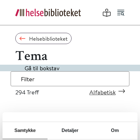
Helsebiblioteket
Tema
Gå til bokstav
Filter
294
Treff
Alfabetisk
«
1
...
26
27
28
29
30
»
Samtykke
Detaljer
Om