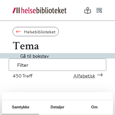
Helsebiblioteket
Tema
Gå til bokstav
Filter
450
Treff
Alfabetisk
«
1
...
41
42
43
44
45
»
Samtykke
Detaljer
Om