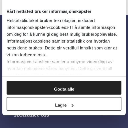
Vårt nettsted bruker informasjonskapsler
Helsebiblioteket bruker teknologier, inkludert
informasjonskapsler/«cookies» til å samle informasjon
Om oss
om deg for å kunne gi deg best mulig brukeropplevelse.
Informasjonskapslene samler statistikk om hvordan
nettsidene brukes. Dette gir verdifull innsikt som gjør at
Om Helsebiblioteket
vi kan forbedre oss.
Informasjonskapslene samler anonyme videoklipp av
Personvern og informasjonskapsler
hvordan nettsidene våres benyttes. Dette gir verdifull
Tilgjengelighetserklæring
innsikt som gjør at vi kan forbedre oss.
Information in English
Godta alle
Bilder fra Colourbox.com
Lagre
Kontakt oss