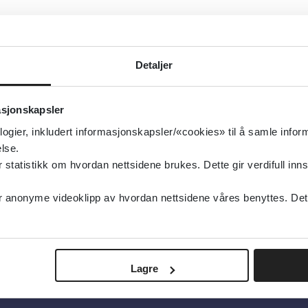
Detaljer
asjonskapsler
logier, inkludert informasjonskapsler/«cookies» til å samle info
lse.
tatistikk om hvordan nettsidene brukes. Dette gir verdifull inns
anonyme videoklipp av hvordan nettsidene våres benyttes. Dette 
Lagre