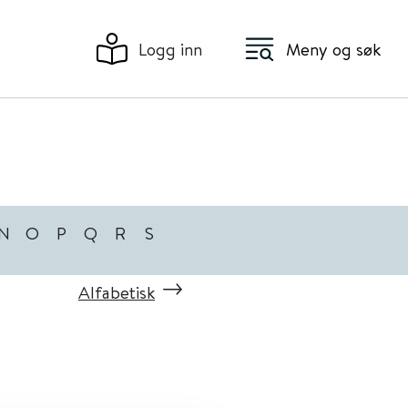
Logg inn
Meny og søk
N
O
P
Q
R
S
Alfabetisk