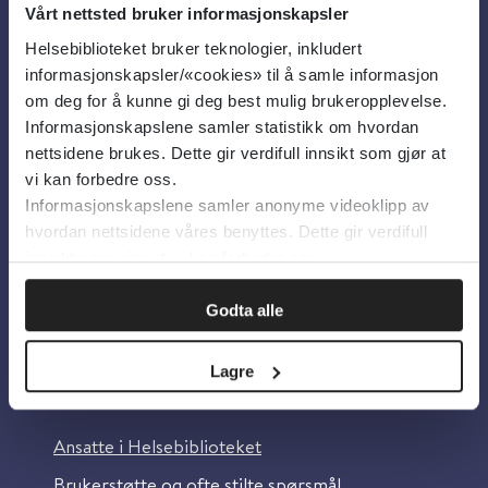
Vårt nettsted bruker informasjonskapsler
Helsebiblioteket bruker teknologier, inkludert
Om oss
informasjonskapsler/«cookies» til å samle informasjon
om deg for å kunne gi deg best mulig brukeropplevelse.
Informasjonskapslene samler statistikk om hvordan
Om Helsebiblioteket
nettsidene brukes. Dette gir verdifull innsikt som gjør at
Personvern og informasjonskapsler
vi kan forbedre oss.
Informasjonskapslene samler anonyme videoklipp av
Tilgjengelighetserklæring
hvordan nettsidene våres benyttes. Dette gir verdifull
Information in English
innsikt som gjør at vi kan forbedre oss.
Bilder fra Colourbox.com
Godta alle
Lagre
Kontakt oss
Ansatte i Helsebiblioteket
Brukerstøtte og ofte stilte spørsmål