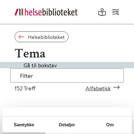
Helsebiblioteket
Tema
Gå til bokstav
Filter
152
Treff
Alfabetisk
«
1
...
12
13
14
15
16
»
Samtykke
Detaljer
Om