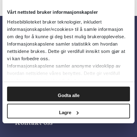
Vårt nettsted bruker informasjonskapsler
Helsebiblioteket bruker teknologier, inkludert
informasjonskapsler/«cookies» til å samle informasjon
Om oss
om deg for å kunne gi deg best mulig brukeropplevelse.
Informasjonskapslene samler statistikk om hvordan
nettsidene brukes. Dette gir verdifull innsikt som gjør at
Om Helsebiblioteket
vi kan forbedre oss.
Informasjonskapslene samler anonyme videoklipp av
Personvern og informasjonskapsler
hvordan nettsidene våres benyttes. Dette gir verdifull
Tilgjengelighetserklæring
innsikt som gjør at vi kan forbedre oss.
Information in English
Godta alle
Bilder fra Colourbox.com
Lagre
Kontakt oss