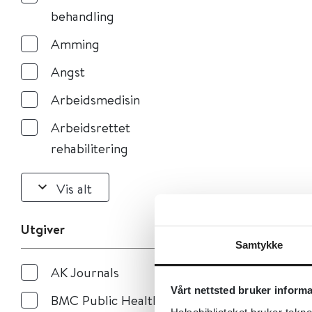
behandling
Amming
Angst
Arbeidsmedisin
Arbeidsrettet
rehabilitering
Vis alt
Utgiver
Samtykke
AK Journals
Vårt nettsted bruker inform
BMC Public Health