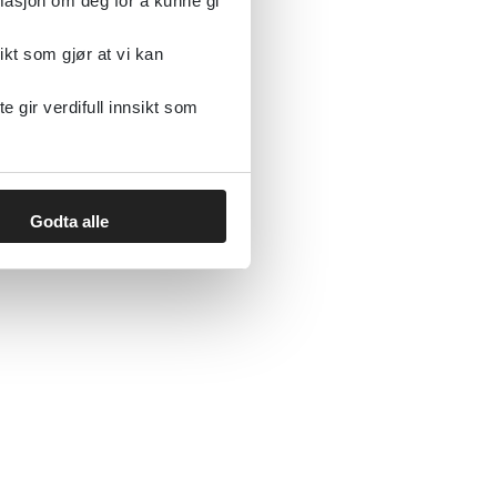
rmasjon om deg for å kunne gi
ikt som gjør at vi kan
gir verdifull innsikt som
Godta alle