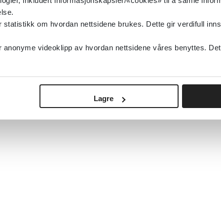
logier, inkludert informasjonskapsler/«cookies» til å samle info
lse.
tatistikk om hvordan nettsidene brukes. Dette gir verdifull inns
anonyme videoklipp av hvordan nettsidene våres benyttes. Dette 
Lagre