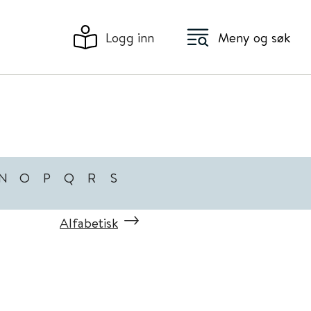
Logg inn
Meny og søk
N
O
P
Q
R
S
Alfabetisk