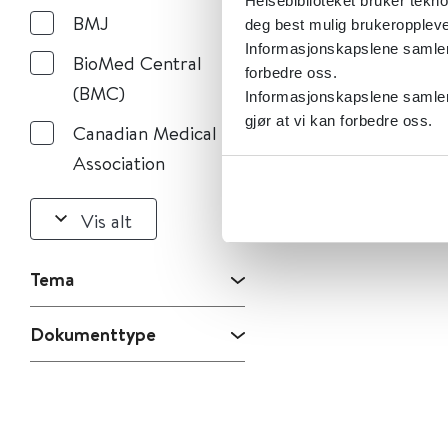
Helsebiblioteket bruker tekno
BMJ
deg best mulig brukeroppleve
Informasjonskapslene samler s
BioMed Central
forbedre oss.
(BMC)
Informasjonskapslene samler 
gjør at vi kan forbedre oss.
Canadian Medical
Association
Vis alt
Tema
Dokumenttype