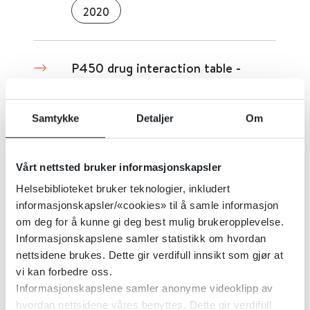
2020
P450 drug interaction table -
Indiana University
Samtykke
Detaljer
Om
Indiana University
Detaljer
Vårt nettsted bruker informasjonskapsler
Helsebiblioteket bruker teknologier, inkludert
informasjonskapsler/«cookies» til å samle informasjon
om deg for å kunne gi deg best mulig brukeropplevelse.
Informasjonskapslene samler statistikk om hvordan
nettsidene brukes. Dette gir verdifull innsikt som gjør at
«
1
...
57
58
59
60
61
»
vi kan forbedre oss.
Informasjonskapslene samler anonyme videoklipp av
hvordan nettsidene våres benyttes. Dette gir verdifull