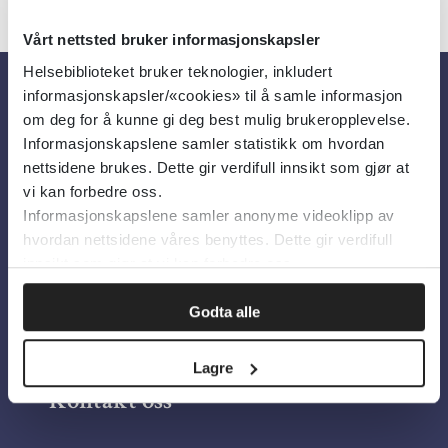
Vårt nettsted bruker informasjonskapsler
Helsebiblioteket bruker teknologier, inkludert
informasjonskapsler/«cookies» til å samle informasjon
Om oss
om deg for å kunne gi deg best mulig brukeropplevelse.
Informasjonskapslene samler statistikk om hvordan
nettsidene brukes. Dette gir verdifull innsikt som gjør at
Om Helsebiblioteket
vi kan forbedre oss.
Informasjonskapslene samler anonyme videoklipp av
Personvern og informasjonskapsler
hvordan nettsidene våres benyttes. Dette gir verdifull
Tilgjengelighetserklæring
innsikt som gjør at vi kan forbedre oss.
Information in English
Godta alle
Bilder fra Colourbox.com
Lagre
Kontakt oss