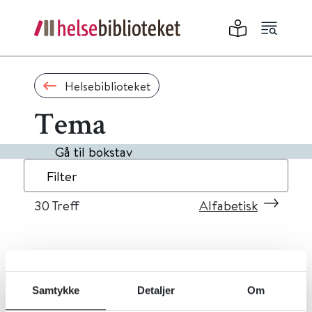
Helsebiblioteket
Tema
Gå til bokstav
Filter
30
Treff
Alfabetisk
«
1
2
3
»
Samtykke
Detaljer
Om