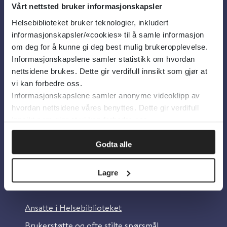
Vårt nettsted bruker informasjonskapsler
Helsebiblioteket bruker teknologier, inkludert
Om oss
informasjonskapsler/«cookies» til å samle informasjon
om deg for å kunne gi deg best mulig brukeropplevelse.
Informasjonskapslene samler statistikk om hvordan
Om Helsebiblioteket
nettsidene brukes. Dette gir verdifull innsikt som gjør at
Personvern og informasjonskapsler
vi kan forbedre oss.
Informasjonskapslene samler anonyme videoklipp av
Tilgjengelighetserklæring
hvordan nettsidene våres benyttes. Dette gir verdifull
Information in English
innsikt som gjør at vi kan forbedre oss.
Bilder fra Colourbox.com
Godta alle
Lagre
Kontakt oss
Ansatte i Helsebiblioteket
Brukerstøtte og ofte stilte spørsmål