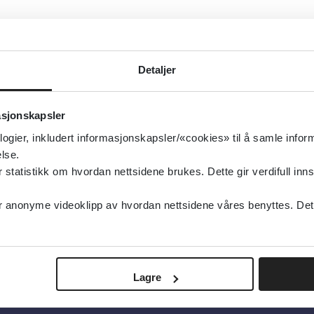
Detaljer
asjonskapsler
logier, inkludert informasjonskapsler/«cookies» til å samle info
lse.
tatistikk om hvordan nettsidene brukes. Dette gir verdifull inns
anonyme videoklipp av hvordan nettsidene våres benyttes. Dette 
Lagre