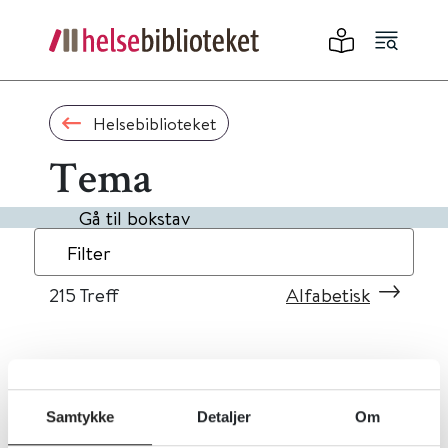
Helsebiblioteket
Tema
Gå til bokstav
Filter
215
Treff
Alfabetisk
«
1
...
18
19
20
21
22
»
Samtykke
Detaljer
Om