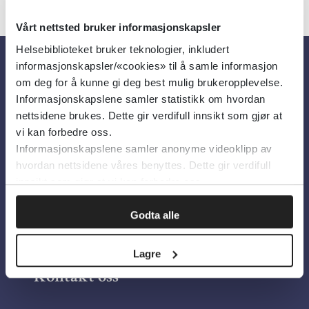
Vårt nettsted bruker informasjonskapsler
Helsebiblioteket bruker teknologier, inkludert
informasjonskapsler/«cookies» til å samle informasjon
Om oss
om deg for å kunne gi deg best mulig brukeropplevelse.
Informasjonskapslene samler statistikk om hvordan
nettsidene brukes. Dette gir verdifull innsikt som gjør at
Om Helsebiblioteket
vi kan forbedre oss.
Informasjonskapslene samler anonyme videoklipp av
Personvern og informasjonskapsler
hvordan nettsidene våres benyttes. Dette gir verdifull
Tilgjengelighetserklæring
innsikt som gjør at vi kan forbedre oss.
Information in English
Godta alle
Bilder fra Colourbox.com
Lagre
Kontakt oss