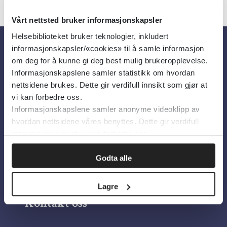
Vårt nettsted bruker informasjonskapsler
Helsebiblioteket bruker teknologier, inkludert
informasjonskapsler/«cookies» til å samle informasjon
Om oss
om deg for å kunne gi deg best mulig brukeropplevelse.
Informasjonskapslene samler statistikk om hvordan
nettsidene brukes. Dette gir verdifull innsikt som gjør at
Om Helsebiblioteket
vi kan forbedre oss.
Informasjonskapslene samler anonyme videoklipp av
Personvern og informasjonskapsler
hvordan nettsidene våres benyttes. Dette gir verdifull
Tilgjengelighetserklæring
innsikt som gjør at vi kan forbedre oss.
Information in English
Godta alle
Bilder fra Colourbox.com
Lagre
Kontakt oss