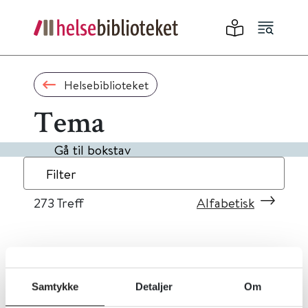
Helsebiblioteket
Tema
Gå til bokstav
Filter
273
Treff
Alfabetisk
«
1
...
24
25
26
27
28
»
Samtykke
Detaljer
Om