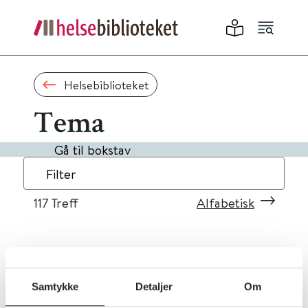
Helsebiblioteket
Tema
Gå til bokstav
Filter
117
Treff
Alfabetisk
«
1
...
8
9
10
11
12
»
Samtykke
Detaljer
Om