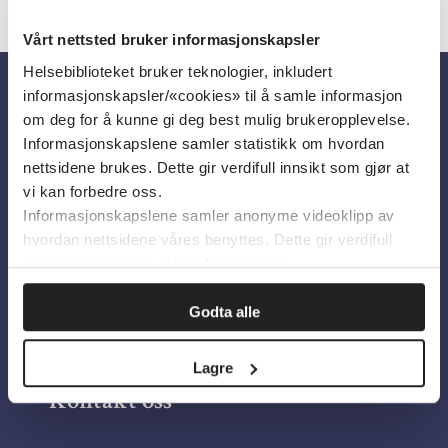
Vårt nettsted bruker informasjonskapsler
Helsebiblioteket bruker teknologier, inkludert
informasjonskapsler/«cookies» til å samle informasjon
Om oss
om deg for å kunne gi deg best mulig brukeropplevelse.
Informasjonskapslene samler statistikk om hvordan
nettsidene brukes. Dette gir verdifull innsikt som gjør at
Om Helsebiblioteket
vi kan forbedre oss.
Informasjonskapslene samler anonyme videoklipp av
Personvern og informasjonskapsler
hvordan nettsidene våres benyttes. Dette gir verdifull
Tilgjengelighetserklæring
innsikt som gjør at vi kan forbedre oss.
Information in English
Godta alle
Bilder fra Colourbox.com
Lagre
Kontakt oss