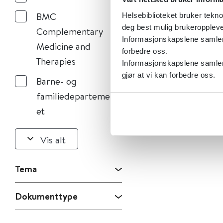
BMC
Helsebiblioteket bruker tekno
deg best mulig brukeroppleve
Complementary
Informasjonskapslene samler s
Medicine and
forbedre oss.
Therapies
Informasjonskapslene samler 
gjør at vi kan forbedre oss.
Barne- og
familiedepartement
et
Vis alt
Tema
Dokumenttype