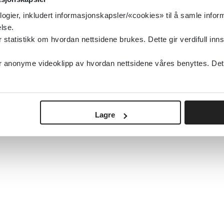
logier, inkludert informasjonskapsler/«cookies» til å samle info
lse.
tatistikk om hvordan nettsidene brukes. Dette gir verdifull inns
anonyme videoklipp av hvordan nettsidene våres benyttes. Dette 
Lagre