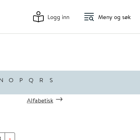
Logg inn
Meny og søk
N
O
P
Q
R
S
Alfabetisk
8
»