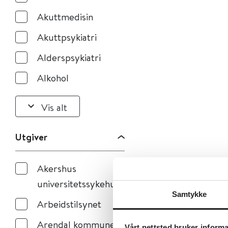
Akuttmedisin
Akuttpsykiatri
Alderspsykiatri
Alkohol
Vis alt
Utgiver
Akershus
universitetssykehus
Samtykke
Arbeidstilsynet
Arendal kommune
Vårt nettsted bruker inform