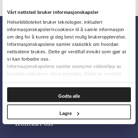
Vårt nettsted bruker informasjonskapsler
Helsebiblioteket bruker teknologier, inkludert
informasjonskapsler/«cookies» til å samle informasjon
Om oss
om deg for å kunne gi deg best mulig brukeropplevelse.
Informasjonskapslene samler statistikk om hvordan
nettsidene brukes. Dette gir verdifull innsikt som gjør at
Om Helsebiblioteket
vi kan forbedre oss.
Informasjonskapslene samler anonyme videoklipp av
Personvern og informasjonskapsler
hvordan nettsidene våres benyttes. Dette gir verdifull
Tilgjengelighetserklæring
innsikt som gjør at vi kan forbedre oss.
Information in English
Godta alle
Bilder fra Colourbox.com
Lagre
Kontakt oss