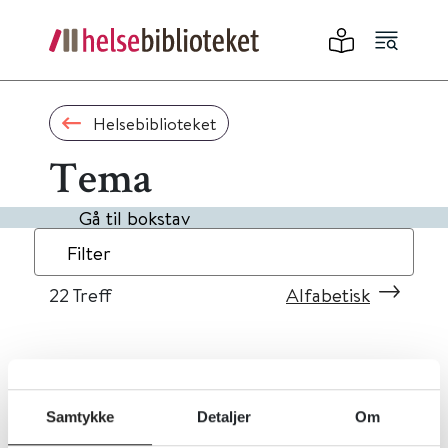
Helsebiblioteket
Tema
Gå til bokstav
Filter
22
Treff
Alfabetisk
«
1
2
3
»
Samtykke
Detaljer
Om