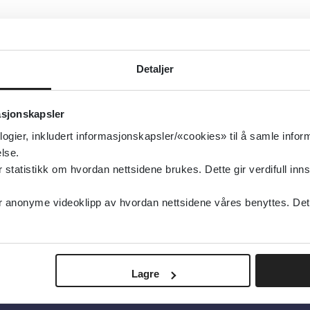
Detaljer
asjonskapsler
logier, inkludert informasjonskapsler/«cookies» til å samle info
lse.
tatistikk om hvordan nettsidene brukes. Dette gir verdifull inns
anonyme videoklipp av hvordan nettsidene våres benyttes. Dette 
Lagre