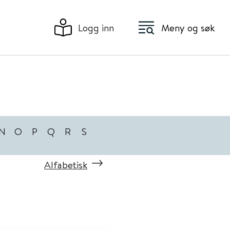
Logg inn
Meny og søk
N
O
P
Q
R
S
Alfabetisk