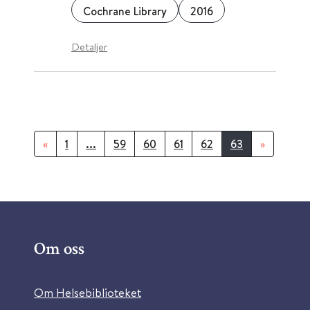
Cochrane Library
2016
Detaljer
«
1
...
59
60
61
62
63
»
Om oss
Om Helsebiblioteket