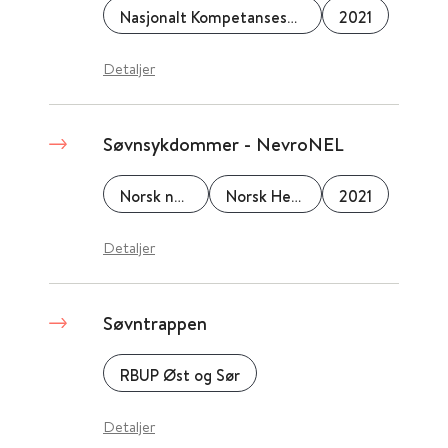
Nasjonalt Kompetansesenter for Søvnsykdommer (SOVno)
2021
Detaljer
Søvnsykdommer - NevroNEL
Norsk nevrologisk forening
Norsk Helseinformatikk (NHI)
2021
Detaljer
Søvntrappen
RBUP Øst og Sør
Detaljer