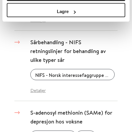
Folkehelseinstituttet (FHI)
2023
Lagre
Detaljer
Sårbehandling - NIFS
retningslinjer for behandling av
ulike typer sår
NIFS - Norsk interessefaggruppe for sårheling
Detaljer
S-adenosyl methionin (SAMe) for
depresjon hos voksne