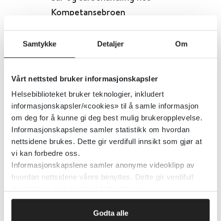
Kompetansebroen
Kompetansebroen.no
Samtykke
Detaljer
Om
Detaljer
Vårt nettsted bruker informasjonskapsler
Helsebiblioteket bruker teknologier, inkludert
Sår - Digital oppfølging av
informasjonskapsler/«cookies» til å samle informasjon
pasienter med kroniske sår
om deg for å kunne gi deg best mulig brukeropplevelse.
Informasjonskapslene samler statistikk om hvordan
Folkehelseinstituttet (FHI)
2023
nettsidene brukes. Dette gir verdifull innsikt som gjør at
vi kan forbedre oss.
Informasjonskapslene samler anonyme videoklipp av
Detaljer
hvordan nettsidene våres benyttes. Dette gir verdifull
innsikt som gjør at vi kan forbedre oss.
Sårbehandling på brystknoppene
Godta alle