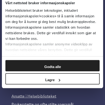
Vårt nettsted bruker informasjonskapsler
Helsebiblioteket bruker teknologier, inkludert
Om oss
informasjonskapsler/«cookies» til å samle informasjon
om deg for å kunne gi deg best mulig brukeropplevelse.
Informasjonskapslene samler statistikk om hvordan
Om Helsebiblioteket
nettsidene brukes. Dette gir verdifull innsikt som gjør at
Personvern og informasjonskapsler
vi kan forbedre oss.
Informasjonskapslene samler anonyme videoklipp av
Tilgjengelighetserklæring
hvordan nettsidene våres benyttes. Dette gir verdifull
Information in English
innsikt som gjør at vi kan forbedre oss.
Bilder fra Colourbox.com
Godta alle
Lagre
Kontakt oss
Ansatte i Helsebiblioteket
Brukerstøtte og ofte stilte spørsmål