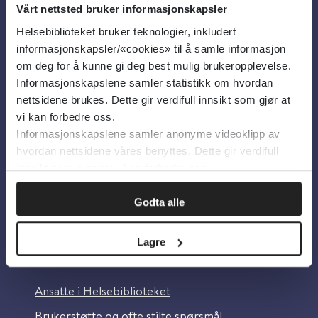
Vårt nettsted bruker informasjonskapsler
Helsebiblioteket bruker teknologier, inkludert
Om oss
informasjonskapsler/«cookies» til å samle informasjon
om deg for å kunne gi deg best mulig brukeropplevelse.
Informasjonskapslene samler statistikk om hvordan
Om Helsebiblioteket
nettsidene brukes. Dette gir verdifull innsikt som gjør at
Personvern og informasjonskapsler
vi kan forbedre oss.
Informasjonskapslene samler anonyme videoklipp av
Tilgjengelighetserklæring
hvordan nettsidene våres benyttes. Dette gir verdifull
Information in English
innsikt som gjør at vi kan forbedre oss.
Bilder fra Colourbox.com
Godta alle
Lagre
Kontakt oss
Ansatte i Helsebiblioteket
Brukerstøtte og ofte stilte spørsmål