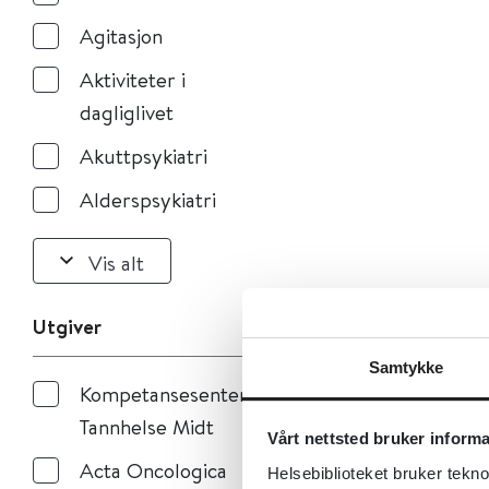
Agitasjon
Aktiviteter i
dagliglivet
Akuttpsykiatri
Alderspsykiatri
Vis alt
Utgiver
Samtykke
Kompetansesenteret
Tannhelse Midt
Vårt nettsted bruker inform
Acta Oncologica
Helsebiblioteket bruker tekno