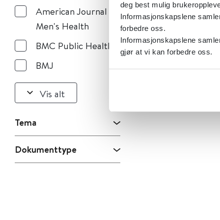
deg best mulig brukeroppleve
American Journal of
Informasjonskapslene samler s
Men's Health
forbedre oss.
Informasjonskapslene samler 
BMC Public Health
gjør at vi kan forbedre oss.
BMJ
Vis alt
Tema
Dokumenttype