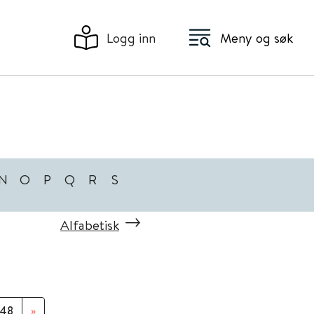
Logg inn
Meny og søk
N
O
P
Q
R
S
Alfabetisk
48
»