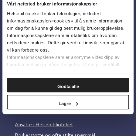
Vårt nettsted bruker informasjonskapsler
Helsebiblioteket bruker teknologier, inkludert
Om oss
informasjonskapsler/«cookies» til å samle informasjon
om deg for å kunne gi deg best mulig brukeropplevelse.
Informasjonskapslene samler statistikk om hvordan
Om Helsebiblioteket
nettsidene brukes. Dette gir verdifull innsikt som gjør at
Personvern og informasjonskapsler
vi kan forbedre oss.
Informasjonskapslene samler anonyme videoklipp av
Tilgjengelighetserklæring
hvordan nettsidene våres benyttes. Dette gir verdifull
Information in English
innsikt som gjør at vi kan forbedre oss.
Bilder fra Colourbox.com
Godta alle
Lagre
Kontakt oss
Ansatte i Helsebiblioteket
Brukerstøtte og ofte stilte spørsmål