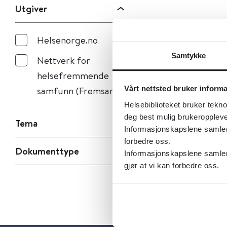
Utgiver
Helsenorge.no
Samtykke
Nettverk for
helsefremmende
samfunn (Fremsam)
Vårt nettsted bruker inform
Helsebiblioteket bruker tekno
deg best mulig brukeroppleve
Tema
Informasjonskapslene samler s
forbedre oss.
Dokumenttype
Informasjonskapslene samler 
gjør at vi kan forbedre oss.