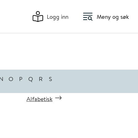
Logg inn
Meny og søk
N
O
P
Q
R
S
Alfabetisk