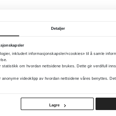
Detaljer
asjonskapsler
logier, inkludert informasjonskapsler/«cookies» til å samle info
lse.
tatistikk om hvordan nettsidene brukes. Dette gir verdifull inns
anonyme videoklipp av hvordan nettsidene våres benyttes. Dette 
Lagre