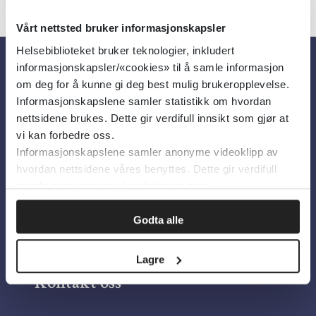
Vårt nettsted bruker informasjonskapsler
Helsebiblioteket bruker teknologier, inkludert
informasjonskapsler/«cookies» til å samle informasjon
Om oss
om deg for å kunne gi deg best mulig brukeropplevelse.
Informasjonskapslene samler statistikk om hvordan
nettsidene brukes. Dette gir verdifull innsikt som gjør at
Om Helsebiblioteket
vi kan forbedre oss.
Informasjonskapslene samler anonyme videoklipp av
Personvern og informasjonskapsler
hvordan nettsidene våres benyttes. Dette gir verdifull
Tilgjengelighetserklæring
innsikt som gjør at vi kan forbedre oss.
Information in English
Godta alle
Bilder fra Colourbox.com
Lagre
Kontakt oss