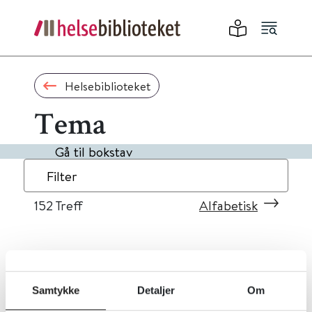
Helsebiblioteket
Tema
Gå til bokstav
Filter
152
Treff
Alfabetisk
«
1
...
12
13
14
15
16
»
Samtykke
Detaljer
Om