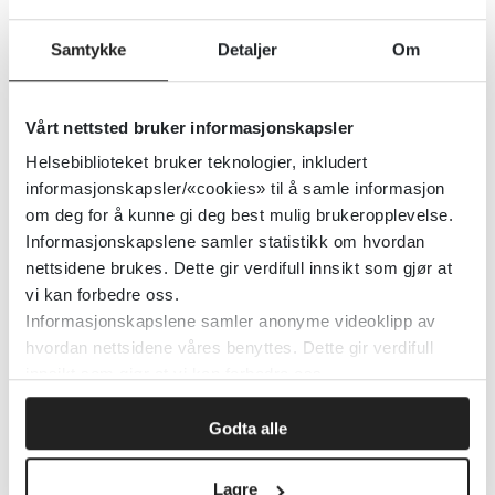
Fagessay: Spiseforstyrrelser og
Samtykke
Detaljer
Om
terapeutisk allianse (Tidsskrift for
Norsk psykologforening)
Vårt nettsted bruker informasjonskapsler
Helsebiblioteket bruker teknologier, inkludert
Tidsskrift for Norsk psykologforening
2024
informasjonskapsler/«cookies» til å samle informasjon
om deg for å kunne gi deg best mulig brukeropplevelse.
Informasjonskapslene samler statistikk om hvordan
Fagessay om barneoppdragelse:
nettsidene brukes. Dette gir verdifull innsikt som gjør at
Frustrasjon som betingelse for
vi kan forbedre oss.
vekst (Tidsskrift for Norsk
Informasjonskapslene samler anonyme videoklipp av
hvordan nettsidene våres benyttes. Dette gir verdifull
psykologforening)
innsikt som gjør at vi kan forbedre oss.
Tidsskrift for Norsk psykologforening
2024
Godta alle
Lagre