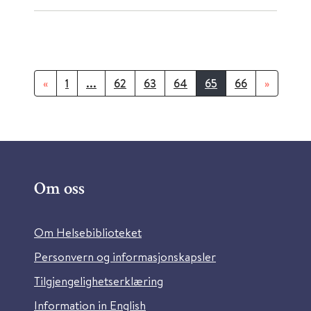
«
1
...
62
63
64
65
66
»
Om oss
Om Helsebiblioteket
Personvern og informasjonskapsler
Tilgjengelighetserklæring
Information in English