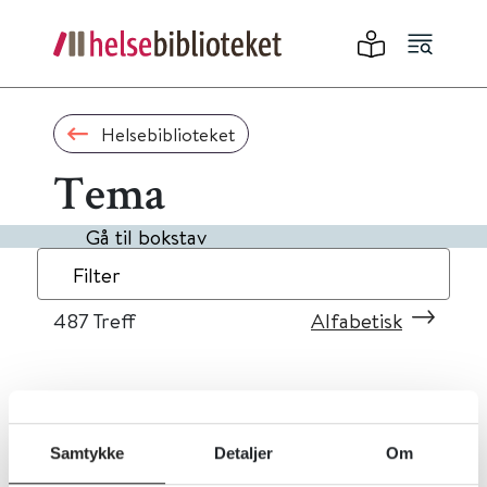
Helsebiblioteket
Tema
Gå til bokstav
Filter
487
Treff
Alfabetisk
«
1
...
45
46
47
48
49
»
Samtykke
Detaljer
Om