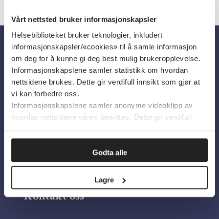
Vårt nettsted bruker informasjonskapsler
Helsebiblioteket bruker teknologier, inkludert
informasjonskapsler/«cookies» til å samle informasjon
Om oss
om deg for å kunne gi deg best mulig brukeropplevelse.
Informasjonskapslene samler statistikk om hvordan
nettsidene brukes. Dette gir verdifull innsikt som gjør at
Om Helsebiblioteket
vi kan forbedre oss.
Informasjonskapslene samler anonyme videoklipp av
Personvern og informasjonskapsler
hvordan nettsidene våres benyttes. Dette gir verdifull
Tilgjengelighetserklæring
innsikt som gjør at vi kan forbedre oss.
Information in English
Godta alle
Bilder fra Colourbox.com
Lagre
Kontakt oss