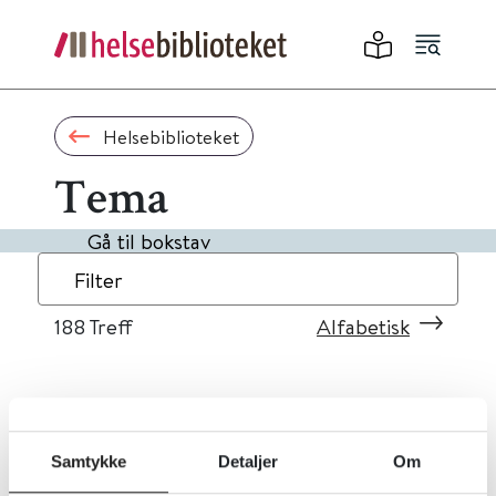
Helsebiblioteket
Tema
Gå til bokstav
Filter
188
Treff
Alfabetisk
«
1
...
15
16
17
18
19
»
Samtykke
Detaljer
Om