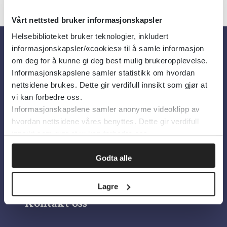
Vårt nettsted bruker informasjonskapsler
Helsebiblioteket bruker teknologier, inkludert
informasjonskapsler/«cookies» til å samle informasjon
Om oss
om deg for å kunne gi deg best mulig brukeropplevelse.
Informasjonskapslene samler statistikk om hvordan
nettsidene brukes. Dette gir verdifull innsikt som gjør at
Om Helsebiblioteket
vi kan forbedre oss.
Informasjonskapslene samler anonyme videoklipp av
Personvern og informasjonskapsler
hvordan nettsidene våres benyttes. Dette gir verdifull
Tilgjengelighetserklæring
innsikt som gjør at vi kan forbedre oss.
Information in English
Godta alle
Bilder fra Colourbox.com
Lagre
Kontakt oss