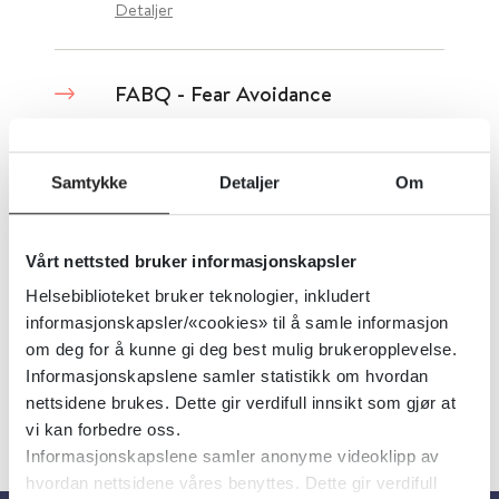
Detaljer
FABQ - Fear Avoidance
Questionnaire
Samtykke
Detaljer
Om
Oslo Universitetssykehus
Detaljer
Vårt nettsted bruker informasjonskapsler
Helsebiblioteket bruker teknologier, inkludert
informasjonskapsler/«cookies» til å samle informasjon
om deg for å kunne gi deg best mulig brukeropplevelse.
Informasjonskapslene samler statistikk om hvordan
«
1
...
62
63
64
65
66
»
nettsidene brukes. Dette gir verdifull innsikt som gjør at
vi kan forbedre oss.
Informasjonskapslene samler anonyme videoklipp av
hvordan nettsidene våres benyttes. Dette gir verdifull