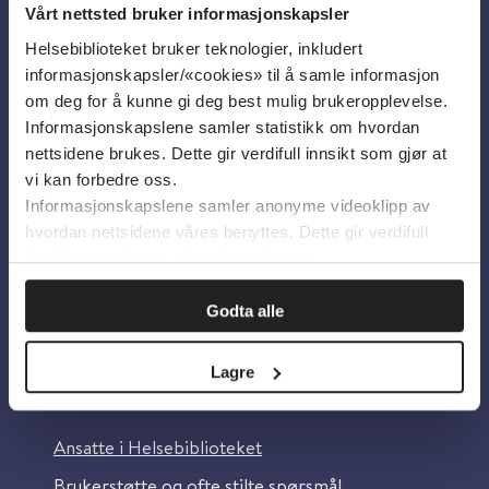
Vårt nettsted bruker informasjonskapsler
Helsebiblioteket bruker teknologier, inkludert
Om oss
informasjonskapsler/«cookies» til å samle informasjon
om deg for å kunne gi deg best mulig brukeropplevelse.
Informasjonskapslene samler statistikk om hvordan
Om Helsebiblioteket
nettsidene brukes. Dette gir verdifull innsikt som gjør at
Personvern og informasjonskapsler
vi kan forbedre oss.
Informasjonskapslene samler anonyme videoklipp av
Tilgjengelighetserklæring
hvordan nettsidene våres benyttes. Dette gir verdifull
Information in English
innsikt som gjør at vi kan forbedre oss.
Bilder fra Colourbox.com
Godta alle
Lagre
Kontakt oss
Ansatte i Helsebiblioteket
Brukerstøtte og ofte stilte spørsmål