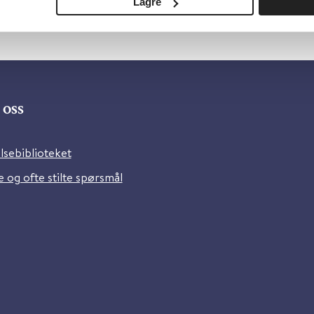
Lagre
oss
lsebiblioteket
 og ofte stilte spørsmål