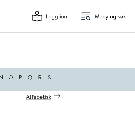
Logg inn
Meny og søk
N
O
P
Q
R
S
Alfabetisk