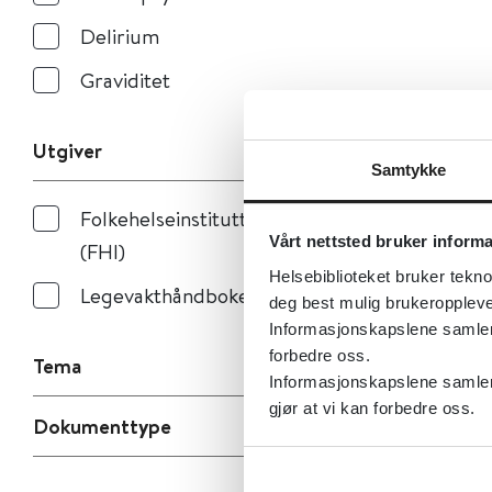
Delirium
Graviditet
Utgiver
Samtykke
Folkehelseinstituttet
Vårt nettsted bruker inform
(FHI)
Helsebiblioteket bruker tekno
Legevakthåndboken
deg best mulig brukeroppleve
Informasjonskapslene samler s
forbedre oss.
Tema
Informasjonskapslene samler 
gjør at vi kan forbedre oss.
Dokumenttype