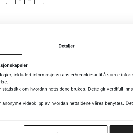
Detaljer
asjonskapsler
logier, inkludert informasjonskapsler/«cookies» til å samle info
lse.
tatistikk om hvordan nettsidene brukes. Dette gir verdifull inns
anonyme videoklipp av hvordan nettsidene våres benyttes. Dette 