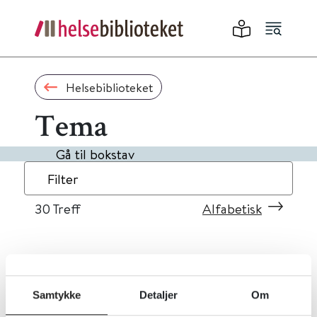
Helsebiblioteket
Tema
Gå til bokstav
Filter
30
Treff
Alfabetisk
«
1
2
3
»
Samtykke
Detaljer
Om