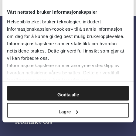
Vårt nettsted bruker informasjonskapsler
Helsebiblioteket bruker teknologier, inkludert
informasjonskapsler/«cookies» til å samle informasjon
Om oss
om deg for å kunne gi deg best mulig brukeropplevelse.
Informasjonskapslene samler statistikk om hvordan
nettsidene brukes. Dette gir verdifull innsikt som gjør at
Om Helsebiblioteket
vi kan forbedre oss.
Informasjonskapslene samler anonyme videoklipp av
Personvern og informasjonskapsler
hvordan nettsidene våres benyttes. Dette gir verdifull
Tilgjengelighetserklæring
innsikt som gjør at vi kan forbedre oss.
Information in English
Godta alle
Bilder fra Colourbox.com
Lagre
Kontakt oss