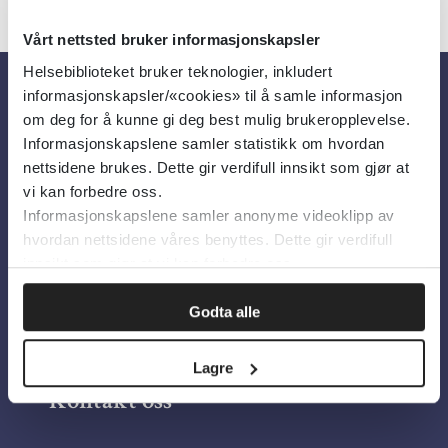
Vårt nettsted bruker informasjonskapsler
Helsebiblioteket bruker teknologier, inkludert
informasjonskapsler/«cookies» til å samle informasjon
Om oss
om deg for å kunne gi deg best mulig brukeropplevelse.
Informasjonskapslene samler statistikk om hvordan
nettsidene brukes. Dette gir verdifull innsikt som gjør at
Om Helsebiblioteket
vi kan forbedre oss.
Informasjonskapslene samler anonyme videoklipp av
Personvern og informasjonskapsler
hvordan nettsidene våres benyttes. Dette gir verdifull
Tilgjengelighetserklæring
innsikt som gjør at vi kan forbedre oss.
Information in English
Godta alle
Bilder fra Colourbox.com
Lagre
Kontakt oss