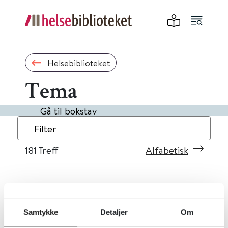
Helsebiblioteket
Tema
Gå til bokstav
Filter
181
Treff
Alfabetisk
«
1
...
15
16
17
18
19
»
Samtykke
Detaljer
Om