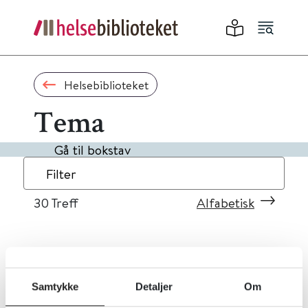
Helsebiblioteket
Tema
Gå til bokstav
Filter
30
Treff
Alfabetisk
«
1
2
3
»
Samtykke
Detaljer
Om