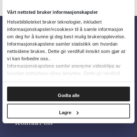
Vårt nettsted bruker informasjonskapsler
Helsebiblioteket bruker teknologier, inkludert
informasjonskapsler/«cookies» til å samle informasjon
Om oss
om deg for å kunne gi deg best mulig brukeropplevelse.
Informasjonskapslene samler statistikk om hvordan
nettsidene brukes. Dette gir verdifull innsikt som gjør at
Om Helsebiblioteket
vi kan forbedre oss.
Informasjonskapslene samler anonyme videoklipp av
Personvern og informasjonskapsler
hvordan nettsidene våres benyttes. Dette gir verdifull
Tilgjengelighetserklæring
innsikt som gjør at vi kan forbedre oss.
Information in English
Godta alle
Bilder fra Colourbox.com
Lagre
Kontakt oss