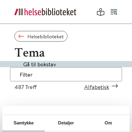
Helsebiblioteket
Tema
Gå til bokstav
Filter
487
Treff
Alfabetisk
«
1
...
45
46
47
48
49
»
Samtykke
Detaljer
Om