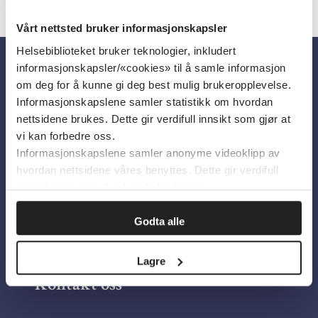
Vårt nettsted bruker informasjonskapsler
Helsebiblioteket bruker teknologier, inkludert
informasjonskapsler/«cookies» til å samle informasjon
Om oss
om deg for å kunne gi deg best mulig brukeropplevelse.
Informasjonskapslene samler statistikk om hvordan
nettsidene brukes. Dette gir verdifull innsikt som gjør at
Om Helsebiblioteket
vi kan forbedre oss.
Informasjonskapslene samler anonyme videoklipp av
Personvern og informasjonskapsler
hvordan nettsidene våres benyttes. Dette gir verdifull
Tilgjengelighetserklæring
innsikt som gjør at vi kan forbedre oss.
Information in English
Godta alle
Bilder fra Colourbox.com
Lagre
Kontakt oss